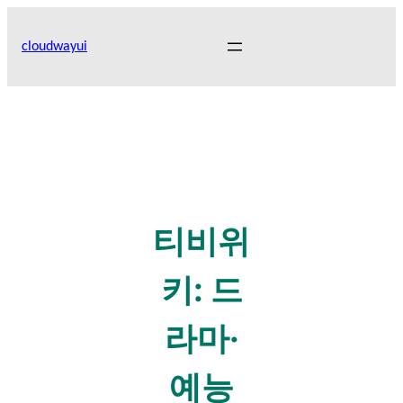
Skip
to
cloudwayui
content
티비위
키: 드
라마·
예능