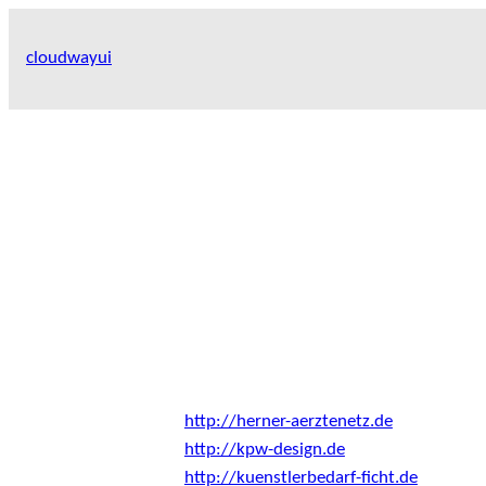
Skip
to
cloudwayui
content
http://herner-aerztenetz.de
http://kpw-design.de
http://kuenstlerbedarf-ficht.de