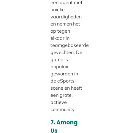
een agent met
unieke
vaardigheden
en nemen het
op tegen
elkaar in
teamgebaseerde
gevechten. De
game is
populair
geworden in
de eSports-
scene en heeft
een grote,
actieve
community.
7.
Among
Us