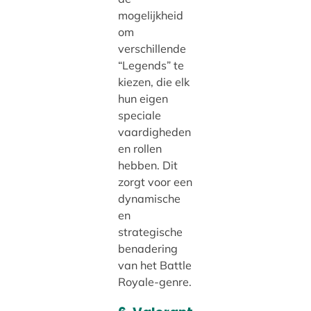
mogelijkheid
om
verschillende
“Legends” te
kiezen, die elk
hun eigen
speciale
vaardigheden
en rollen
hebben. Dit
zorgt voor een
dynamische
en
strategische
benadering
van het Battle
Royale-genre.