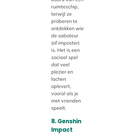
ruimteschip,
terwijl ze
proberen te
ontdekken wie
de saboteur
(of imposter)
is. Het is een
sociaal spel
dat veel
plezier en
lachen
oplevert,
vooral als je
met vrienden
speelt.
8.
Genshin
Impact