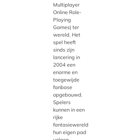
Multiplayer
Online Role-
Playing
Games) ter
wereld. Het
spel heeft
sinds zijn
lancering in
2004 een
enorme en
toegewijde
fanbase
opgebouwd.
Spelers
kunnen in een
rijke
fantasiewereld
hun eigen pad
volgen,