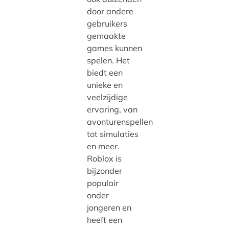
door andere
gebruikers
gemaakte
games kunnen
spelen. Het
biedt een
unieke en
veelzijdige
ervaring, van
avonturenspellen
tot simulaties
en meer.
Roblox is
bijzonder
populair
onder
jongeren en
heeft een