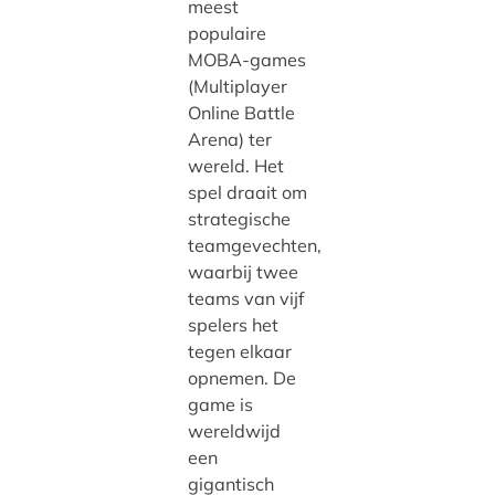
meest
populaire
MOBA-games
(Multiplayer
Online Battle
Arena) ter
wereld. Het
spel draait om
strategische
teamgevechten,
waarbij twee
teams van vijf
spelers het
tegen elkaar
opnemen. De
game is
wereldwijd
een
gigantisch