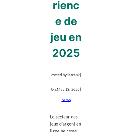
rienc
e de
jeu en
2025
Posted by:
letrank
|
On:
May 13, 2025
|
News
Le secteur des
jeux d’argent en
ligne ne cesse