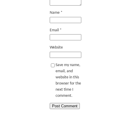
Name
*
Email
*
Website
Save my name,
email, and
website in this
browser for the
next time I
comment.