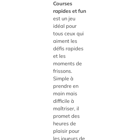
Courses
rapides et fun
est un jeu
idéal pour
tous ceux qui
aiment les
défis rapides
et les
moments de
frissons.
Simple à
prendre en
main mais
difficile à
maîtriser, il
promet des
heures de
plaisir pour
les joueurs de