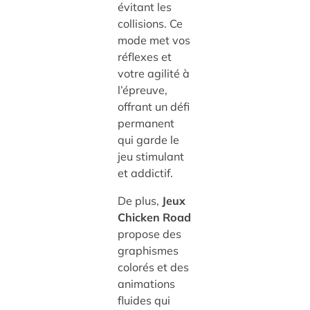
évitant les
collisions. Ce
mode met vos
réflexes et
votre agilité à
l’épreuve,
offrant un défi
permanent
qui garde le
jeu stimulant
et addictif.
De plus,
Jeux
Chicken Road
propose des
graphismes
colorés et des
animations
fluides qui