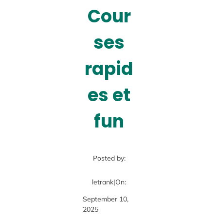
Cour
ses
rapid
es et
fun
Posted by:
letrank
|
On:
September 10,
2025