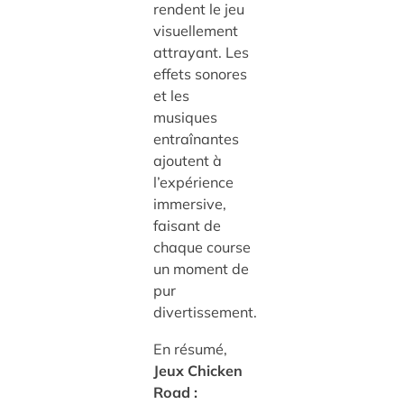
rendent le jeu
visuellement
attrayant. Les
effets sonores
et les
musiques
entraînantes
ajoutent à
l’expérience
immersive,
faisant de
chaque course
un moment de
pur
divertissement.
En résumé,
Jeux Chicken
Road :