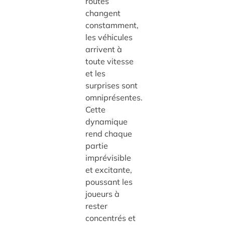
routes
changent
constamment,
les véhicules
arrivent à
toute vitesse
et les
surprises sont
omniprésentes.
Cette
dynamique
rend chaque
partie
imprévisible
et excitante,
poussant les
joueurs à
rester
concentrés et