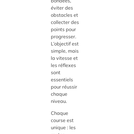
bondées,
éviter des
obstacles et
collecter des
points pour
progresser.
L’objectif est
simple, mais
la vitesse et
les réflexes
sont
essentiels
pour réussir
chaque
niveau.
Chaque
course est
unique : les