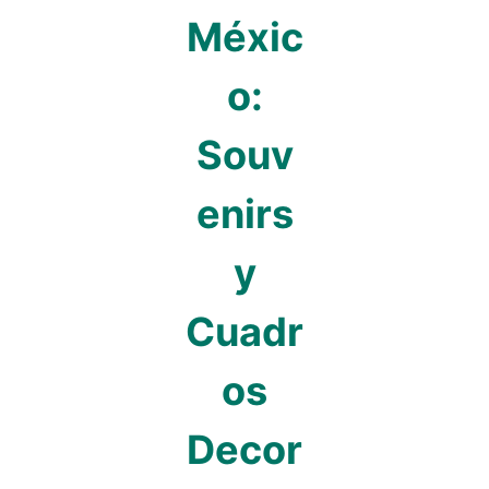
Méxic
o:
Souv
enirs
y
Cuadr
os
Decor