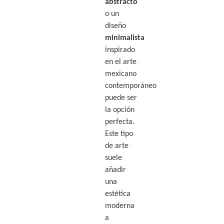
abstracto
o un
diseño
minimalista
inspirado
en el arte
mexicano
contemporáneo
puede ser
la opción
perfecta.
Este tipo
de arte
suele
añadir
una
estética
moderna
a