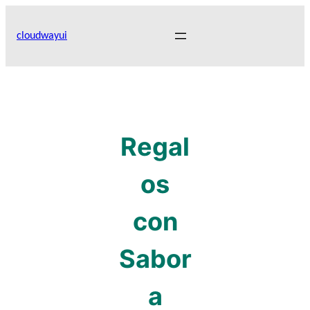
Skip
to
cloudwayui
content
Regal
os
con
Sabor
a