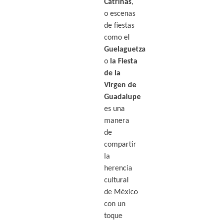
Catrinas
,
o escenas
de fiestas
como el
Guelaguetza
o
la Fiesta
de la
Virgen de
Guadalupe
es una
manera
de
compartir
la
herencia
cultural
de México
con un
toque