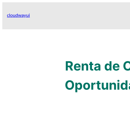
Skip
to
cloudwayui
content
Renta de O
Oportunid