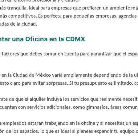
en un entorno profesional y creativo.
 tranquila, ideal para empresas que prefieren un ambiente más r
más competitivos. Es perfecta para pequeñas empresas, agencias 
adas de la ciudad.
ntar una Oficina en la CDMX
ios factores que debes tomar en cuenta para garantizar que el espa
as en la Ciudad de México varía ampliamente dependiendo de la ubic
sto claro para evitar sorpresas. Si tu presupuesto es limitado,
te de que el alquiler incluya los servicios que realmente necesit
cuentan con servicios adicionales, como gimnasios, áreas comune
 empleados estarán trabajando en la oficina y si necesitas un e
ón de los espacios, lo que es ideal si planeas expandir tu equipo o