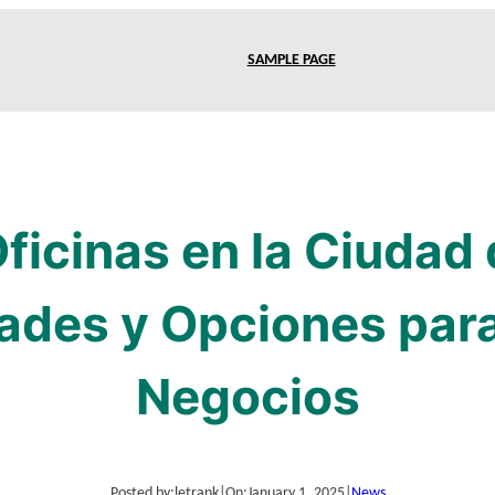
SAMPLE PAGE
ficinas en la Ciudad
ades y Opciones para
Negocios
Posted by:
letrank
|
On:
January 1, 2025
|
News