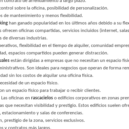
un contrato de arrendamiento a largo plazo.
 control sobre la oficina, posibilidad de personalización.
os de mantenimiento y menos flexibilidad.
king
han ganado popularidad en los últimos años debido a su flex
ofrecen oficinas compartidas, servicios incluidos (internet, salas 
s de diversas industrias.
erativos, flexibilidad en el tiempo de alquiler, comunidad empres
dad, espacios compartidos pueden generar distracción.
tuales
están dirigidas a empresas que no necesitan un espacio fís
dministrativos. Son ideales para negocios que operan de forma 
ad sin los costos de alquilar una oficina física.
necesidad de un espacio físico.
on un espacio físico para trabajar o recibir clientes.
Las oficinas en
rascacielos
o edificios corporativos en zonas p
s que necesitan visibilidad y prestigio. Estos edificios suelen ofr
, estacionamiento y salas de conferencias.
 prestigio de la zona, servicios exclusivos.
os y contratos más largos.