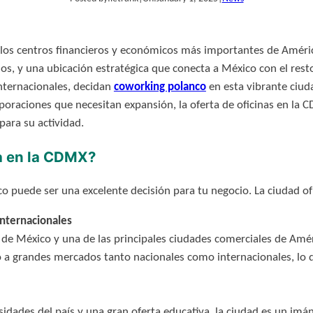
los centros financieros y económicos más importantes de Améric
ios, y una ubicación estratégica que conecta a México con el re
nternacionales, decidan
coworking polanco
en esta vibrante ciud
raciones que necesitan expansión, la oferta de oficinas en la C
para su actividad.
a en la CDMX?
co puede ser una excelente decisión para tu negocio. La ciudad o
nternacionales
e México y una de las principales ciudades comerciales de Améri
to a grandes mercados tanto nacionales como internacionales, l
idades del país y una gran oferta educativa, la ciudad es un imán