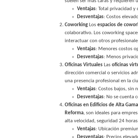
suelen ser más caras y requieren 
Ventajas
: Total privacidad y
Desventajas
: Costos elevad
Coworking
Los
espacios de cowor
colaborativo. Los coworking spaces 
interactuar con otros profesionale
Ventajas
: Menores costos op
Desventajas
: Menos privaci
Oficinas Virtuales
Las
oficinas vir
dirección comercial o servicios a
una presencia profesional en la ciud
Ventajas
: Costos bajos, sin 
Desventajas
: No se cuenta c
Oficinas en Edificios de Alta Gama
Reforma
, son ideales para empresa
alta velocidad, seguridad 24 horas
Ventajas
: Ubicación premium,
Desventajas
: Precios elevad