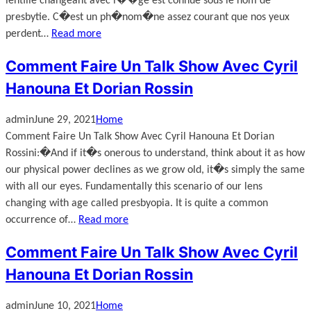
lentille changeant avec l��ge est connue sous le nom de
presbytie. C�est un ph�nom�ne assez courant que nos yeux
perdent…
Read more
Comment Faire Un Talk Show Avec Cyril
Hanouna Et Dorian Rossin
admin
June 29, 2021
Home
Comment Faire Un Talk Show Avec Cyril Hanouna Et Dorian
Rossini:�And if it�s onerous to understand, think about it as how
our physical power declines as we grow old, it�s simply the same
with all our eyes. Fundamentally this scenario of our lens
changing with age called presbyopia. It is quite a common
occurrence of…
Read more
Comment Faire Un Talk Show Avec Cyril
Hanouna Et Dorian Rossin
admin
June 10, 2021
Home