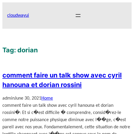
Skip
to
cloudwayui
content
Tag:
dorian
comment faire un talk show avec cyril
hanouna et dorian rossini
admin
June 30, 2021
Home
comment faire un talk show avec cyril hanouna et dorian
rossini�: Et si c�est difficile � comprendre, consid�rez-le
comme notre puissance physique diminue avec l��ge, c�est
pareil avec nos yeux. Fondamentalement, cette situation de notre