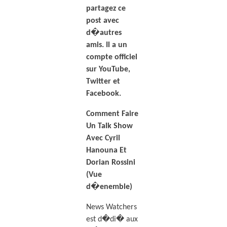
partagez ce
post avec
d�autres
amis. Il a un
compte officiel
sur YouTube,
Twitter et
Facebook.
Comment Faire
Un Talk Show
Avec Cyril
Hanouna Et
Dorian Rossini
(Vue
d�enemble)
News Watchers
est d�di� aux