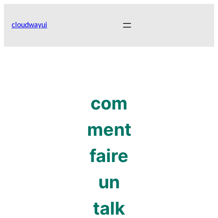
Skip
to
cloudwayui
content
com
ment
faire
un
talk