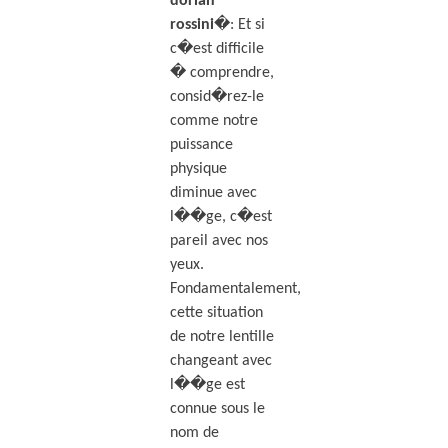
dorian
rossini
�: Et si
c�est difficile
� comprendre,
consid�rez-le
comme notre
puissance
physique
diminue avec
l��ge, c�est
pareil avec nos
yeux.
Fondamentalement,
cette situation
de notre lentille
changeant avec
l��ge est
connue sous le
nom de