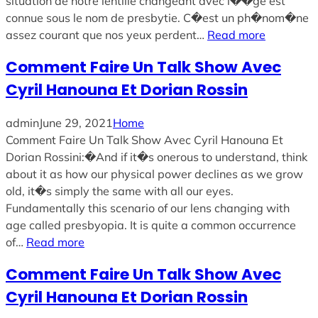
situation de notre lentille changeant avec l��ge est
connue sous le nom de presbytie. C�est un ph�nom�ne
assez courant que nos yeux perdent…
Read more
Comment Faire Un Talk Show Avec
Cyril Hanouna Et Dorian Rossin
admin
June 29, 2021
Home
Comment Faire Un Talk Show Avec Cyril Hanouna Et
Dorian Rossini:�And if it�s onerous to understand, think
about it as how our physical power declines as we grow
old, it�s simply the same with all our eyes.
Fundamentally this scenario of our lens changing with
age called presbyopia. It is quite a common occurrence
of…
Read more
Comment Faire Un Talk Show Avec
Cyril Hanouna Et Dorian Rossin